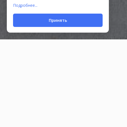
Подробнее...
Принять
Лошад
240₽
155г