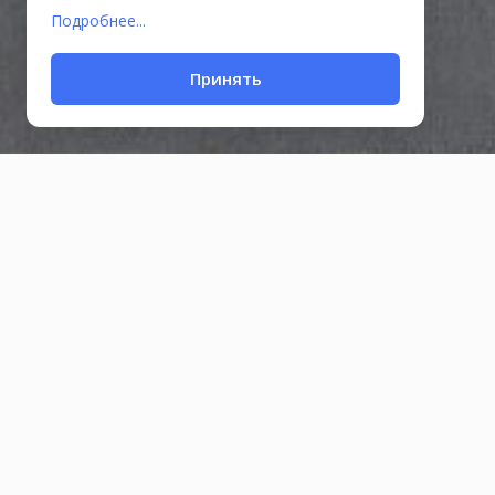
Подробнее...
Принять
Чашка
200₽
130г